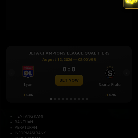
FA CHAMPIONS LEAGUE QUALIFIERS
UEFA CH
August 12, 2026 — 02:00 WIB
Au
0 : 0
Previous
Next
BET NOW
Sparta Praha
SK Sturm Graz
-1
0.96
-0.5
0.95
TENTANG KAMI
BANTUAN
PERATURAN
INFORMASI BANK